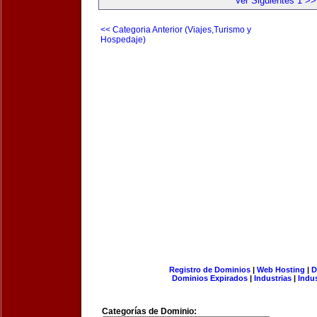
Ver Siguientes 1 >>
<< Categoria Anterior (Viajes,Turismo y
Hospedaje)
Registro de Dominios
|
Web Hosting
|
D
Dominios Expirados
|
Industrias
|
Indu
Categorías de Dominio: