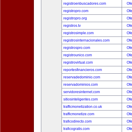
registroenbuscadores.com
Ofe
registropro.com
Ofe
registropro.org
Ofe
registros.tv
Ofe
registrosimple.com
Ofe
registrosinternacionales.com
Ofe
registrospro.com
Ofe
registrounico.com
Ofe
registrovirtual.com
Ofe
reportesfinancieros.com
Ofe
reservadedominio.com
Ofe
reservadominios.com
Ofe
servidoresinternet.com
Ofe
sitiosinteligentes.com
Ofe
trafficmonetization.co.uk
Ofe
trafficmonetize.com
Ofe
traficodirecto.com
Ofe
traficogratis.com
Ofe