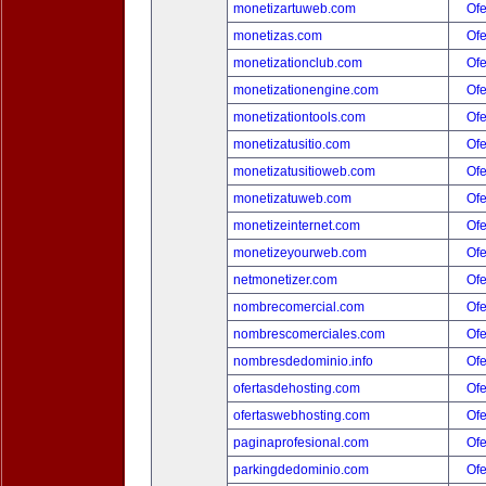
monetizartuweb.com
Ofe
monetizas.com
Ofe
monetizationclub.com
Ofe
monetizationengine.com
Ofe
monetizationtools.com
Ofe
monetizatusitio.com
Ofe
monetizatusitioweb.com
Ofe
monetizatuweb.com
Ofe
monetizeinternet.com
Ofe
monetizeyourweb.com
Ofe
netmonetizer.com
Ofe
nombrecomercial.com
Ofe
nombrescomerciales.com
Ofe
nombresdedominio.info
Ofe
ofertasdehosting.com
Ofe
ofertaswebhosting.com
Ofe
paginaprofesional.com
Ofe
parkingdedominio.com
Ofe