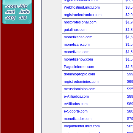
registresumarca.com
$3,
WebhostingLinux.com
$3,
registroelectronico.com
$2,
hostprofesional.com
$1,
guialinux.com
$1,
monetizacao.com
$1,
monetizare.com
$1,
monetizate.com
$1,
monetizenow.com
$1,
PagosInternet.com
$1,
dominiopropio.com
$9
registredominios.com
$9
meusdominios.com
$9
e-Afiliados.com
$8
eAfiliados.com
$8
e-Soporte.com
$8
monetizador.com
$7
AlojamientoLinux.com
$6