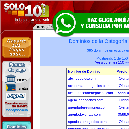
Dominios de la Categoría
385 dominios en esta categ
Mostrando 1 de 150
Ver siguientes 150 >>
Nombre de Dominio
Precio
abcnegocios.com
Oferta
academiadenegocios.com
Oferta
aceleradoradenegocios.com
$999.
agenciadecoches.com
Oferta
agendadereuniones.com
Oferta
agentedeventas.com
$599.
agentesdenegocios.com
Oferta