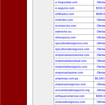
e-Seguridad.com
Oferta
e-seguros.com
$550.
eAfiliados.com
$899.
eclientes.com
Oferta
ecomercios.com
Oferta
ederecho.eu
Oferta
efranquicia.com
Oferta
ejecutivodenegocios.com
Oferta
ejecutivosdenegocios.com
Oferta
emprendedoresenred.com
Oferta
emprendedorvirtual.com
Oferta
emprendetunegocio.com
Oferta
empresariopyme.com
Oferta
empresas.com.pa
$6,500
empresasnegocios.com
Oferta
encuentrosdenegocios.org
Oferta
enfoquecomercial.com
$980.
enlacedenegocios.com
Oferta