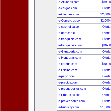
e-Afiliados.com
$899.
e-cargas.com
Oferta
e-Clientes.com
$2,000
e-Comercios.com
$2,000
e-cosmetica.com
Oferta
e-derecho.eu
Oferta
e-franquicia.com
Oferta
e-franquicias.com
$899.
e-Ganaderia.com
Oferta
e-Honduras.com
Oferta
e-libreria.com
$800.
e-Oficina.com
Oferta
e-pago.com
Oferta
e-precios.com
Oferta
e-presupuestos.com
Oferta
e-Productos.com
Oferta
e-proveedores.com
Oferta
e-Publicity.com
$1,500