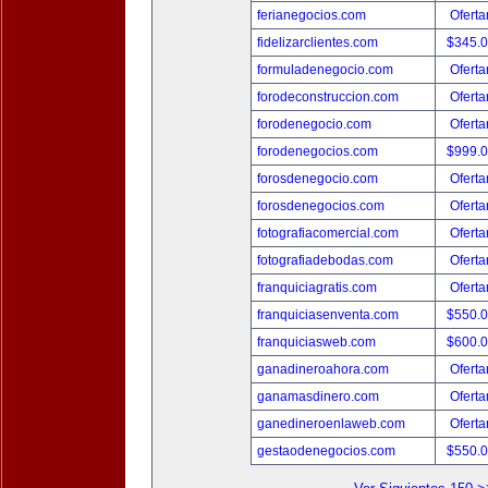
ferianegocios.com
Oferta
fidelizarclientes.com
$345.
formuladenegocio.com
Oferta
forodeconstruccion.com
Oferta
forodenegocio.com
Oferta
forodenegocios.com
$999.
forosdenegocio.com
Oferta
forosdenegocios.com
Oferta
fotografiacomercial.com
Oferta
fotografiadebodas.com
Oferta
franquiciagratis.com
Oferta
franquiciasenventa.com
$550.
franquiciasweb.com
$600.
ganadineroahora.com
Oferta
ganamasdinero.com
Oferta
ganedineroenlaweb.com
Oferta
gestaodenegocios.com
$550.