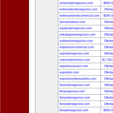
enlacesdenegocios.com
$900.
entrenadordenegocios.com
Oferta
entrenamientocomercial.com
$590.
eproveedores.com
Oferta
equipodenegocios.com
Oferta
estrategiasynegocios.com
Oferta
exitoenlosnegocios.com
Oferta
expansioncomercial.com
Oferta
expodenegocios.com
Oferta
expoempresarios.com
$1,700
expoinnovacion.com
Oferta
exportelo.com
Oferta
exposiciondemuebles.com
Oferta
fazendonegocios.com
Oferta
feiranegocios.com
Oferta
feiraodenegocios.com
Oferta
feirasdenegocios.com
Oferta
feriadenegocios.com
$950.