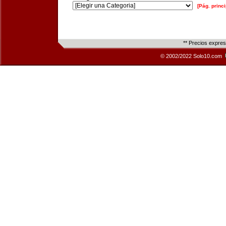
[Pág. princi
** Precios expre
© 2002/2022 Solo10.com