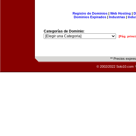
Registro de Dominios
|
Web Hosting
|
D
Dominios Expirados
|
Industrias
|
Indu
Categorías de Dominio:
[Pág. princi
** Precios expre
© 2002/2022 Solo10.com