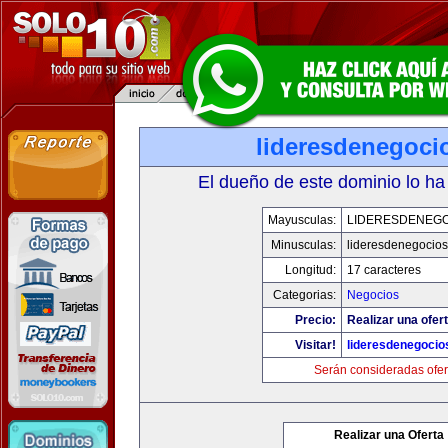
lideresdenegoci
El dueño de este dominio lo ha
Mayusculas:
LIDERESDENEG
Minusculas:
lideresdenegocio
Longitud:
17 caracteres
Categorias:
Negocios
Precio:
Realizar una ofert
Visitar!
lideresdenegocio
Serán consideradas ofer
Realizar una Oferta