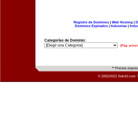
Registro de Dominios
|
Web Hosting
|
D
Dominios Expirados
|
Industrias
|
Indu
Categorías de Dominio:
[Pág. princi
** Precios expre
© 2002/2022 Solo10.com