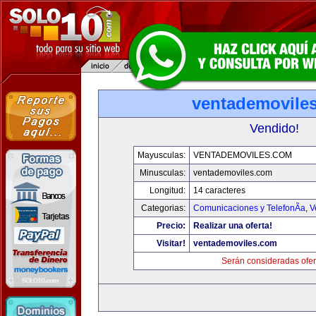
ventademovile
Vendido!
Mayusculas:
VENTADEMOVILES.COM
Minusculas:
ventademoviles.com
Longitud:
14 caracteres
Categorias:
Comunicaciones y TelefonÃ­a
,
V
Precio:
Realizar una oferta!
Visitar!
ventademoviles.com
Serán consideradas ofer