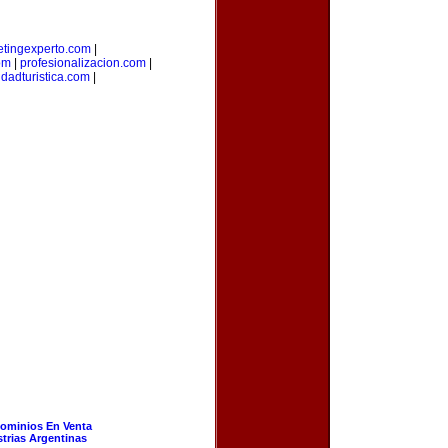
tingexperto.com
|
om
|
profesionalizacion.com
|
udadturistica.com
|
ominios En Venta
strias Argentinas