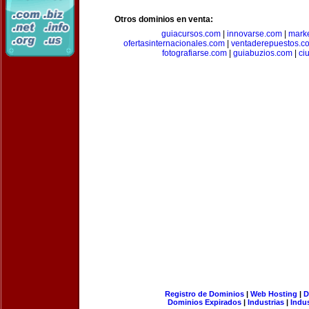
Otros dominios en venta:
guiacursos.com
|
innovarse.com
|
marke
ofertasinternacionales.com
|
ventaderepuestos.c
fotografiarse.com
|
guiabuzios.com
|
ci
Registro de Dominios
|
Web Hosting
|
D
Dominios Expirados
|
Industrias
|
Indu