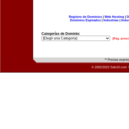
Registro de Dominios
|
Web Hosting
|
D
Dominios Expirados
|
Industrias
|
Indu
Categorías de Dominio:
[Pág. princi
** Precios expre
© 2002/2022 Solo10.com