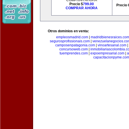
COMPRAR AHORA
Precio $
799.00
Precio 
COMPRAR AHORA
Otros dominios en venta:
empleosmadrid.com
|
madridbienesraices.co
segurosprofissionais.com
|
venezuelanegocios.co
camposenpatagonia.com
|
vinoartesanal.com
|
concursoweb.com
|
inmobiliariascolombia.
tuemprendes.com
|
expoempresarial.com
|
a
capacitacionpyme.co