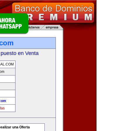
.com
 puesto en Venta
AL.COM
com
.com
tas
ealizar una Oferta