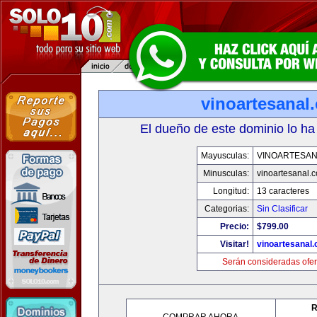
vinoartesanal
El dueño de este dominio lo ha
Mayusculas:
VINOARTESAN
Minusculas:
vinoartesanal.
Longitud:
13 caracteres
Categorias:
Sin Clasificar
Precio:
$799.00
Visitar!
vinoartesanal
Serán consideradas ofer
R