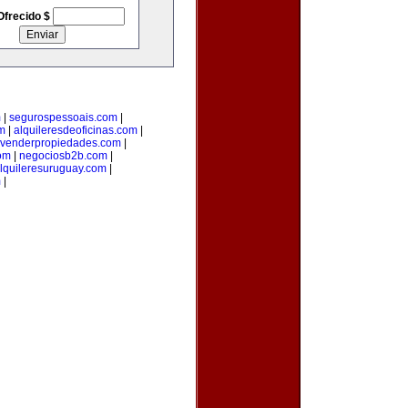
Ofrecido $
m
|
segurospessoais.com
|
m
|
alquileresdeoficinas.com
|
venderpropiedades.com
|
com
|
negociosb2b.com
|
lquileresuruguay.com
|
m
|