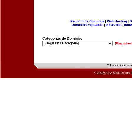
Registro de Dominios
|
Web Hosting
|
D
Dominios Expirados
|
Industrias
|
Indu
Categorías de Dominio:
[Pág. princi
** Precios expre
© 2002/2022 Solo10.com