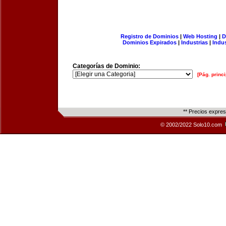
Registro de Dominios
|
Web Hosting
|
D
Dominios Expirados
|
Industrias
|
Indu
Categorías de Dominio:
[Pág. princi
** Precios expre
© 2002/2022 Solo10.com