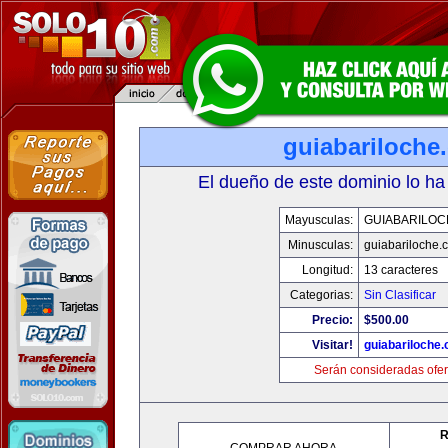
guiabariloche
El dueño de este dominio lo ha
Mayusculas:
GUIABARILOC
Minusculas:
guiabariloche.
Longitud:
13 caracteres
Categorias:
Sin Clasificar
Precio:
$500.00
Visitar!
guiabariloche
Serán consideradas ofer
R