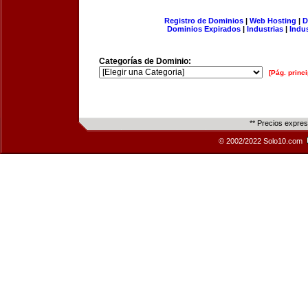
Registro de Dominios
|
Web Hosting
|
D
Dominios Expirados
|
Industrias
|
Indu
Categorías de Dominio:
[Pág. princi
** Precios expre
© 2002/2022 Solo10.com