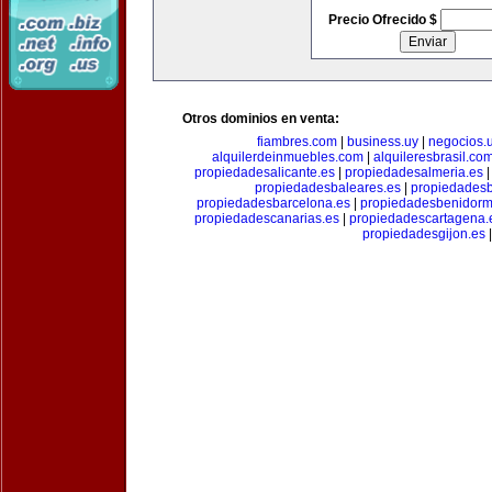
Precio Ofrecido $
Otros dominios en venta:
fiambres.com
|
business.uy
|
negocios.
alquilerdeinmuebles.com
|
alquileresbrasil.co
propiedadesalicante.es
|
propiedadesalmeria.es
propiedadesbaleares.es
|
propiedadesb
propiedadesbarcelona.es
|
propiedadesbenidorm
propiedadescanarias.es
|
propiedadescartagena.
propiedadesgijon.es
|