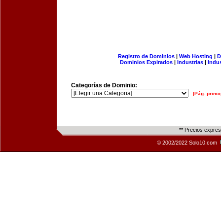
Registro de Dominios
|
Web Hosting
|
D
Dominios Expirados
|
Industrias
|
Indu
Categorías de Dominio:
[Pág. princi
** Precios expre
© 2002/2022 Solo10.com