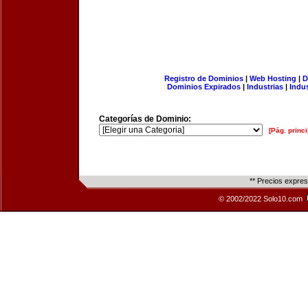
Registro de Dominios
|
Web Hosting
|
D
Dominios Expirados
|
Industrias
|
Indu
Categorías de Dominio:
[Pág. princi
** Precios expre
© 2002/2022 Solo10.com