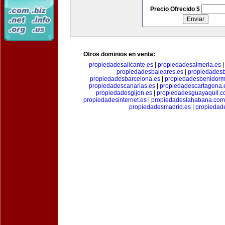
Precio Ofrecido $
Otros dominios en venta:
propiedadesalicante.es
|
propiedadesalmeria.es
propiedadesbaleares.es
|
propiedadesb
propiedadesbarcelona.es
|
propiedadesbenidorm
propiedadescanarias.es
|
propiedadescartagena.
propiedadesgijon.es
|
propiedadesguayaquil.
propiedadesinternet.es
|
propiedadeslahabana.com
propiedadesmadrid.es
|
propiedad