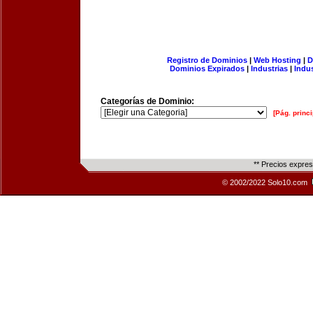
Registro de Dominios
|
Web Hosting
|
D
Dominios Expirados
|
Industrias
|
Indu
Categorías de Dominio:
[Pág. princi
** Precios expre
© 2002/2022 Solo10.com